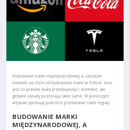
Budowanie marki międzynarodowej w zasadzie
niewiele się różni od budowania marki w Polsce. Inna
jest co prawda skala przedsięwzięć i kontekst, ale
główne zasady pozostają takie same. W poniższym
artykule spróbuję pokrótce przedstawić takie reguły.
BUDOWANIE MARKI
MIĘDZYNARODOWEJ, A