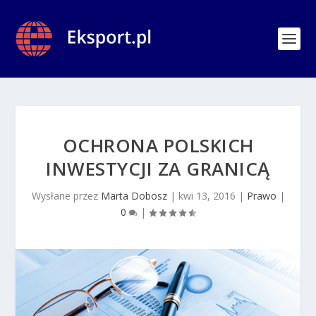
OCHRONA POLSKICH
INWESTYCJI ZA GRANICĄ
Wysłane przez
Marta Dobosz
|
kwi 13, 2016
|
Prawo
|
0
|