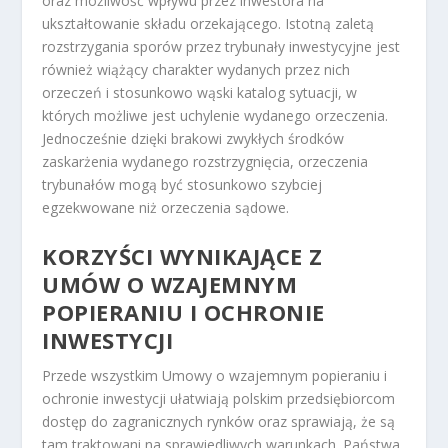
oraz możliwość wpływu przez inwestora na
ukształtowanie składu orzekającego. Istotną zaletą
rozstrzygania sporów przez trybunały inwestycyjne jest
również wiążący charakter wydanych przez nich
orzeczeń i stosunkowo wąski katalog sytuacji, w
których możliwe jest uchylenie wydanego orzeczenia.
Jednocześnie dzięki brakowi zwykłych środków
zaskarżenia wydanego rozstrzygnięcia, orzeczenia
trybunałów mogą być stosunkowo szybciej
egzekwowane niż orzeczenia sądowe.
KORZYŚCI WYNIKAJĄCE Z
UMÓW O WZAJEMNYM
POPIERANIU I OCHRONIE
INWESTYCJI
Przede wszystkim Umowy o wzajemnym popieraniu i
ochronie inwestycji ułatwiają polskim przedsiębiorcom
dostęp do zagranicznych rynków oraz sprawiają, że są
tam traktowani na sprawiedliwych warunkach. Państwa