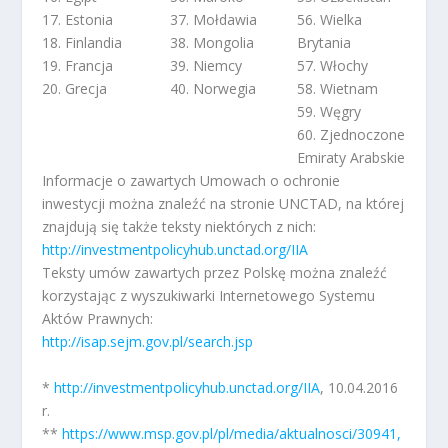
17. Estonia
37. Mołdawia
56. Wielka
18. Finlandia
38. Mongolia
Brytania
19. Francja
39. Niemcy
57. Włochy
20. Grecja
40. Norwegia
58. Wietnam
59. Węgry
60. Zjednoczone
Emiraty Arabskie
Informacje o zawartych Umowach o ochronie
inwestycji można znaleźć na stronie UNCTAD, na której
znajdują się także teksty niektórych z nich:
http://investmentpolicyhub.unctad.org/IIA
Teksty umów zawartych przez Polskę można znaleźć
korzystając z wyszukiwarki Internetowego Systemu
Aktów Prawnych:
http://isap.sejm.gov.pl/search.jsp
*
http://investmentpolicyhub.unctad.org/IIA
, 10.04.2016
r.
**
https://www.msp.gov.pl/pl/media/aktualnosci/30941,