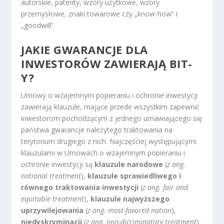
autorskie, patenty, wzory użytkowe, wzory
przemysłowe, znaki towarowe czy „know-how” i
„goodwill”.
JAKIE GWARANCJE DLA
INWESTORÓW ZAWIERAJĄ BIT-
Y?
Umowy o wzajemnym popieraniu i ochronie inwestycji
zawierają klauzule, mające przede wszystkim zapewnić
inwestorom pochodzącym z jednego umawiającego się
państwa gwarancje należytego traktowania na
terytorium drugiego z nich. Najczęściej występującymi
klauzulami w Umowach o wzajemnym popieraniu i
ochronie inwestycji są
klauzule narodowe
(
z ang.
national treatment
),
klauzule sprawiedliwego i
równego traktowania inwestycji
(
z ang. fair and
equitable treatment
),
klauzule najwyższego
uprzywilejowania
(
z ang. most-favored nation
),
niedyskryminacji
(
z ang. non-dicriminatory treatment
),