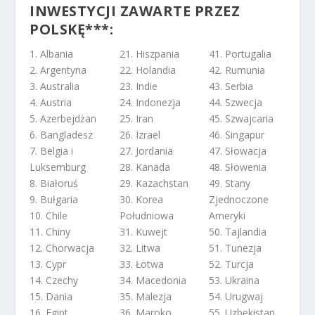
INWESTYCJI ZAWARTE PRZEZ
POLSKĘ***:
1. Albania
21. Hiszpania
41. Portugalia
2. Argentyna
22. Holandia
42. Rumunia
3. Australia
23. Indie
43. Serbia
4. Austria
24. Indonezja
44. Szwecja
5. Azerbejdżan
25. Iran
45. Szwajcaria
6. Bangladesz
26. Izrael
46. Singapur
7. Belgia i
27. Jordania
47. Słowacja
Luksemburg
28. Kanada
48. Słowenia
8. Białoruś
29. Kazachstan
49. Stany
9. Bułgaria
30. Korea
Zjednoczone
10. Chile
Południowa
Ameryki
11. Chiny
31. Kuwejt
50. Tajlandia
12. Chorwacja
32. Litwa
51. Tunezja
13. Cypr
33. Łotwa
52. Turcja
14. Czechy
34. Macedonia
53. Ukraina
15. Dania
35. Malezja
54. Urugwaj
16. Egipt
36. Maroko
55. Uzbekistan