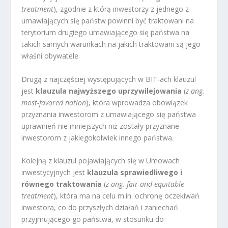
treatment
), zgodnie z którą inwestorzy z jednego z
umawiających się państw powinni być traktowani na
terytorium drugiego umawiającego się państwa na
takich samych warunkach na jakich traktowani są jego
właśni obywatele.
Drugą z najczęściej występujących w BIT-ach klauzul
jest
klauzula najwyższego uprzywilejowania
(
z ang.
most-favored nation
), która wprowadza obowiązek
przyznania inwestorom z umawiającego się państwa
uprawnień nie mniejszych niż zostały przyznane
inwestorom z jakiegokolwiek innego państwa.
Kolejną z klauzul pojawiających się w Umowach
inwestycyjnych jest
klauzula sprawiedliwego i
równego traktowania
(
z ang. fair and equitable
treatment
), która ma na celu m.in. ochronę oczekiwań
inwestora, co do przyszłych działań i zaniechań
przyjmującego go państwa, w stosunku do