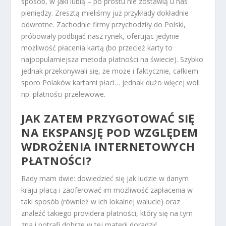
sposób, w jaki lubią – po prostu nie zostawią u nas
pieniędzy. Zresztą mieliśmy już przykłady dokładnie
odwrotne. Zachodnie firmy przychodziły do Polski,
próbowały podbijać nasz rynek, oferując jedynie
możliwość płacenia kartą (bo przecież karty to
najpopularniejsza metoda płatności na świecie). Szybko
jednak przekonywali się, że może i faktycznie, całkiem
sporo Polaków kartami płaci… jednak dużo więcej woli
np. płatności przelewowe.
JAK ZATEM PRZYGOTOWAĆ SIĘ
NA EKSPANSJĘ POD WZGLĘDEM
WDROŻENIA INTERNETOWYCH
PŁATNOŚCI?
Rady mam dwie: dowiedzieć się jak ludzie w danym
kraju płacą i zaoferować im możliwość zapłacenia w
taki sposób (również w ich lokalnej walucie) oraz
znaleźć takiego providera płatności, który się na tym
zna i potrafi dobrze w tej materii doradzić.