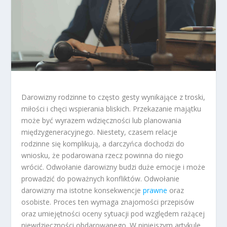
Darowizny rodzinne to często gesty wynikające z troski,
miłości i chęci wspierania bliskich. Przekazanie majątku
może być wyrazem wdzięczności lub planowania
międzygeneracyjnego. Niestety, czasem relacje
rodzinne się komplikują, a darczyńca dochodzi do
wniosku, że podarowana rzecz powinna do niego
wrócić. Odwołanie darowizny budzi duże emocje i może
prowadzić do poważnych konfliktów. Odwołanie
darowizny ma istotne konsekwencje
prawne
oraz
osobiste. Proces ten wymaga znajomości przepisów
oraz umiejętności oceny sytuacji pod względem rażącej
niewdzięczności obdarowanego. W niniejszym artykule