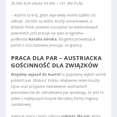
30 000 EUR (około 94 600 – 131 300 PLN).
–
Austria to kraj, gdzie naprawdę można szybko coś
odłożyć. Zarobki są dobre, koszty umiarkowane, a
bliskość Polski pozwala oszczędzać na weekendowych
powrotach, jeśli pracuje się tylko w tygodniu
–
podkreśla
Natalia Górska
, blogerka prowadząca
portal o oszczędzaniu pracując za granicą.
PRACA DLA PAR – AUSTRIACKA
GOŚCINNOŚĆ DLA ZWIĄZKÓW
Wspólny wyjazd do Austrii
to popularny wybór wśród
polskich par. Bliskość Polski, relatywnie niskie koszty
życia oraz przyjazne nastawienie austriackich
pracodawców do zatrudniania par sprawiają, że jest to
jeden z najlepszych krajów dla takiej formy migracji
zarobkowej.
Agencje pracy często oferują
pakiety dla par
, które