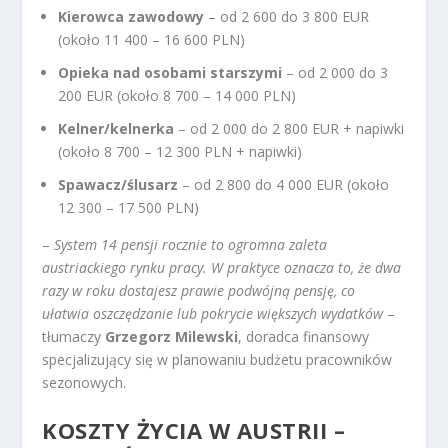
Kierowca zawodowy
– od 2 600 do 3 800 EUR
(około 11 400 – 16 600 PLN)
Opieka nad osobami starszymi
– od 2 000 do 3
200 EUR (około 8 700 – 14 000 PLN)
Kelner/kelnerka
– od 2 000 do 2 800 EUR + napiwki
(około 8 700 – 12 300 PLN + napiwki)
Spawacz/ślusarz
– od 2 800 do 4 000 EUR (około
12 300 – 17 500 PLN)
–
System 14 pensji rocznie to ogromna zaleta
austriackiego rynku pracy. W praktyce oznacza to, że dwa
razy w roku dostajesz prawie podwójną pensję, co
ułatwia oszczędzanie lub pokrycie większych wydatków
–
tłumaczy
Grzegorz Milewski
, doradca finansowy
specjalizujący się w planowaniu budżetu pracowników
sezonowych.
KOSZTY ŻYCIA W AUSTRII –