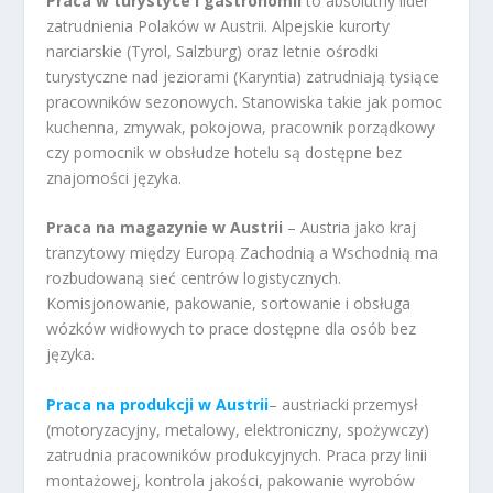
Praca w turystyce i gastronomii
to absolutny lider
zatrudnienia Polaków w Austrii. Alpejskie kurorty
narciarskie (Tyrol, Salzburg) oraz letnie ośrodki
turystyczne nad jeziorami (Karyntia) zatrudniają tysiące
pracowników sezonowych. Stanowiska takie jak pomoc
kuchenna, zmywak, pokojowa, pracownik porządkowy
czy pomocnik w obsłudze hotelu są dostępne bez
znajomości języka.
Praca na magazynie w Austrii
– Austria jako kraj
tranzytowy między Europą Zachodnią a Wschodnią ma
rozbudowaną sieć centrów logistycznych.
Komisjonowanie, pakowanie, sortowanie i obsługa
wózków widłowych to prace dostępne dla osób bez
języka.
Praca na produkcji w Austrii
– austriacki przemysł
(motoryzacyjny, metalowy, elektroniczny, spożywczy)
zatrudnia pracowników produkcyjnych. Praca przy linii
montażowej, kontrola jakości, pakowanie wyrobów