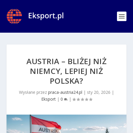
AUSTRIA – BLIŻEJ NIŻ
NIEMCY, LEPIEJ NIŻ
POLSKA?
Wysłane przez
praca-austria24.pl
|
sty 20, 2026
|
Eksport
|
0
|