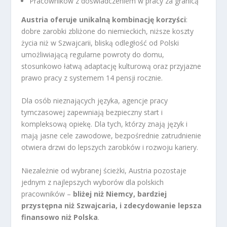
Pracowników z doświadczeniem w pracy za granicą
Austria oferuje unikalną kombinację korzyści
:
dobre zarobki zbliżone do niemieckich, niższe koszty
życia niż w Szwajcarii, bliską odległość od Polski
umożliwiającą regularne powroty do domu,
stosunkowo łatwą adaptację kulturową oraz przyjazne
prawo pracy z systemem 14 pensji rocznie.
Dla osób nieznających języka, agencje pracy
tymczasowej zapewniają bezpieczny start i
kompleksową opiekę. Dla tych, którzy znają język i
mają jasne cele zawodowe, bezpośrednie zatrudnienie
otwiera drzwi do lepszych zarobków i rozwoju kariery.
Niezależnie od wybranej ścieżki, Austria pozostaje
jednym z najlepszych wyborów dla polskich
pracowników –
bliżej niż Niemcy, bardziej
przystępna niż Szwajcaria, i zdecydowanie lepsza
finansowo niż Polska
.