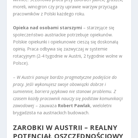
moreli, winogron czy przy uprawie warzyw przyciąga
pracowników z Polski każdego roku.
Opieka nad osobami starszymi
– starzejące się
społeczeństwo austriackie potrzebuje opiekunów.
Polskie opiekunki i opiekunowie cieszą się doskonałą
opinią. Praca odbywa się zazwyczaj w systemie
rotacyjnym (2-4 tygodnie w Austrii, 2 tygodnie wolne w
Polsce).
–
W Austrii panuje bardzo pragmatyczne podejście do
pracy. Jeśli wykonujesz swoje obowiązki dobrze i
sumiennie, bariera językowa nie stanowi problemu. Z
czasem każdy pracownik nauczy się podstaw komunikacji
zawodowej
– zauważa
Robert Pawlak
, wieloletni
brygadzista na austriackich budowach.
ZAROBKI W AUSTRII – REALNY
POTENCJAŁ OSZCZĘDNOŚCIOWY