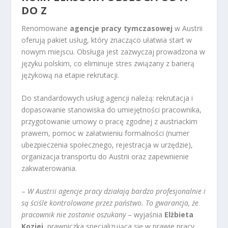
DO Z
Renomowane
agencje pracy tymczasowej
w Austrii
oferują pakiet usług, który znacząco ułatwia start w
nowym miejscu. Obsługa jest zazwyczaj prowadzona w
języku polskim, co eliminuje stres związany z barierą
językową na etapie rekrutacji.
Do standardowych usług agencji należą: rekrutacja i
dopasowanie stanowiska do umiejętności pracownika,
przygotowanie umowy o pracę zgodnej z austriackim
prawem, pomoc w załatwieniu formalności (numer
ubezpieczenia społecznego, rejestracja w urzędzie),
organizacja transportu do Austrii oraz zapewnienie
zakwaterowania.
–
W Austrii agencje pracy działają bardzo profesjonalnie i
są ściśle kontrolowane przez państwo. To gwarancja, że
pracownik nie zostanie oszukany
– wyjaśnia
Elżbieta
Koziej
, prawniczka specjalizująca się w prawie pracy