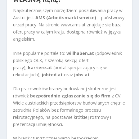
Najskuteczniejszym narzędziem poszukiwania pracy w
Austrii jest
AMS (Arbeitsmarktservice)
– państwowy
urząd pracy. Na stronie www.ams.at znajduje się baza
ofert pracy w całym kraju, dostępna również w języku
angielskim.
Inne popularne portale to:
willhaben.at
(odpowiednik
polskiego OLX, z szeroką sekcją ofert
pracy),
karriere.at
(portal specjalizujący się w
rekrutacjach),
jobted.at
oraz
jobs.at
.
Dla pracowników branży budowlanej skuteczne jest
również
bezpośrednie zgłaszanie się do firm
z CV.
Wiele austriackich przedsiębiorstw budowlanych chętnie
zatrudnia Polaków bez formalnego procesu
rekrutacyjnego, na podstawie krótkiej rozmowy i
prezentacji umiejętności.
W branży turystycznej warto bezpośrednio