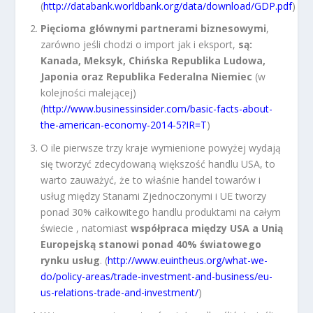
(
http://databank.worldbank.org/data/download/GDP.pdf
)
Pięcioma głównymi partnerami biznesowymi
,
zarówno jeśli chodzi o import jak i eksport,
są:
Kanada, Meksyk, Chińska Republika Ludowa,
Japonia oraz Republika Federalna Niemiec
(w
kolejności malejącej)
(
http://www.businessinsider.com/basic-facts-about-
the-american-economy-2014-5?IR=T
)
O ile pierwsze trzy kraje wymienione powyżej wydają
się tworzyć zdecydowaną większość handlu USA, to
warto zauważyć, że to właśnie handel towarów i
usług między Stanami Zjednoczonymi i UE tworzy
ponad 30% całkowitego handlu produktami na całym
świecie , natomiast
współpraca między USA a Unią
Europejską stanowi ponad 40% światowego
rynku usług
. (
http://www.euintheus.org/what-we-
do/policy-areas/trade-investment-and-business/eu-
us-relations-trade-and-investment/
)