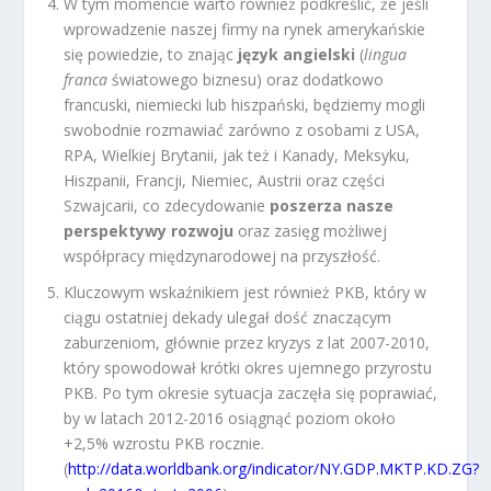
W tym momencie warto również podkreślić, że jeśli
wprowadzenie naszej firmy na rynek amerykańskie
się powiedzie, to znając
język angielski
(
lingua
franca
światowego biznesu) oraz dodatkowo
francuski, niemiecki lub hiszpański, będziemy mogli
swobodnie rozmawiać zarówno z osobami z USA,
RPA, Wielkiej Brytanii, jak też i Kanady, Meksyku,
Hiszpanii, Francji, Niemiec, Austrii oraz części
Szwajcarii, co zdecydowanie
poszerza nasze
perspektywy rozwoju
oraz zasięg możliwej
współpracy międzynarodowej na przyszłość.
Kluczowym wskaźnikiem jest również PKB, który w
ciągu ostatniej dekady ulegał dość znaczącym
zaburzeniom, głównie przez kryzys z lat 2007-2010,
który spowodował krótki okres ujemnego przyrostu
PKB. Po tym okresie sytuacja zaczęła się poprawiać,
by w latach 2012-2016 osiągnąć poziom około
+2,5% wzrostu PKB rocznie.
(
http://data.worldbank.org/indicator/NY.GDP.MKTP.KD.ZG?