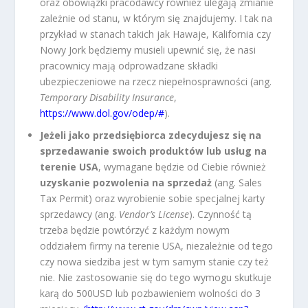
oraz obowiązki pracodawcy również ulegają zmianie
zależnie od stanu, w którym się znajdujemy. I tak na
przykład w stanach takich jak Hawaje, Kalifornia czy
Nowy Jork będziemy musieli upewnić się, że nasi
pracownicy mają odprowadzane składki
ubezpieczeniowe na rzecz niepełnosprawności (ang.
Temporary Disability Insurance
,
https://www.dol.gov/odep/#
).
Jeżeli jako przedsiębiorca zdecydujesz się na
sprzedawanie swoich produktów lub usług na
terenie USA
, wymagane będzie od Ciebie również
uzyskanie pozwolenia na sprzedaż
(ang. Sales
Tax Permit) oraz wyrobienie sobie specjalnej karty
sprzedawcy (ang.
Vendor’s License
). Czynność tą
trzeba będzie powtórzyć z każdym nowym
oddziałem firmy na terenie USA, niezależnie od tego
czy nowa siedziba jest w tym samym stanie czy też
nie. Nie zastosowanie się do tego wymogu skutkuje
karą do 500USD lub pozbawieniem wolności do 3