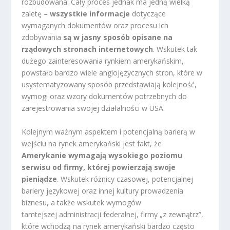
rozbudowana. Cały proces jednak ma jedną wielką
zaletę –
wszystkie informacje
dotyczące
wymaganych dokumentów oraz procesu ich
zdobywania
są w jasny sposób opisane na
rządowych stronach internetowych
. Wskutek tak
dużego zainteresowania rynkiem amerykańskim,
powstało bardzo wiele anglojęzycznych stron, które w
usystematyzowany sposób przedstawiają kolejność,
wymogi oraz wzory dokumentów potrzebnych do
zarejestrowania swojej działalności w USA.
Kolejnym ważnym aspektem i potencjalną barierą w
wejściu na rynek amerykański jest fakt, że
Amerykanie wymagają wysokiego poziomu
serwisu od firmy, której powierzają swoje
pieniądze
. Wskutek różnicy czasowej, potencjalnej
bariery językowej oraz innej kultury prowadzenia
biznesu, a także wskutek wymogów
tamtejszej administracji federalnej, firmy „z zewnątrz”,
które wchodzą na rynek amerykański bardzo często