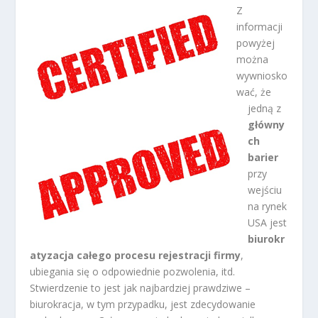
Z
informacji
powyżej
można
wywniosko
wać, że
jedną z
główny
ch
barier
przy
wejściu
na rynek
USA jest
biurokr
atyzacja całego procesu rejestracji firmy
,
ubiegania się o odpowiednie pozwolenia, itd.
Stwierdzenie to jest jak najbardziej prawdziwe –
biurokracja, w tym przypadku, jest zdecydowanie