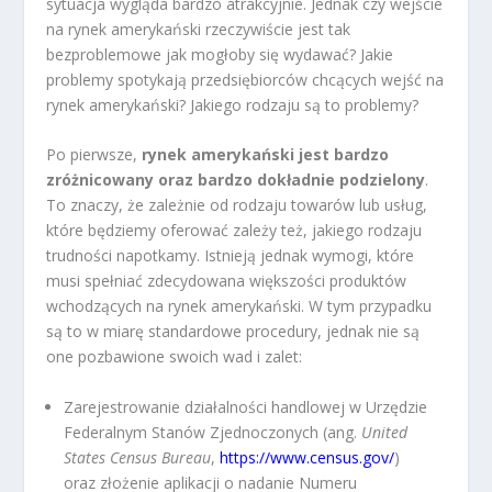
sytuacja wygląda bardzo atrakcyjnie. Jednak czy wejście
na rynek amerykański rzeczywiście jest tak
bezproblemowe jak mogłoby się wydawać? Jakie
problemy spotykają przedsiębiorców chcących wejść na
rynek amerykański? Jakiego rodzaju są to problemy?
Po pierwsze,
rynek amerykański jest bardzo
zróżnicowany oraz bardzo dokładnie podzielony
.
To znaczy, że zależnie od rodzaju towarów lub usług,
które będziemy oferować zależy też, jakiego rodzaju
trudności napotkamy. Istnieją jednak wymogi, które
musi spełniać zdecydowana większości produktów
wchodzących na rynek amerykański. W tym przypadku
są to w miarę standardowe procedury, jednak nie są
one pozbawione swoich wad i zalet:
Zarejestrowanie działalności handlowej w Urzędzie
Federalnym Stanów Zjednoczonych (ang.
United
States Census Bureau
,
https://www.census.gov/
)
oraz złożenie aplikacji o nadanie Numeru