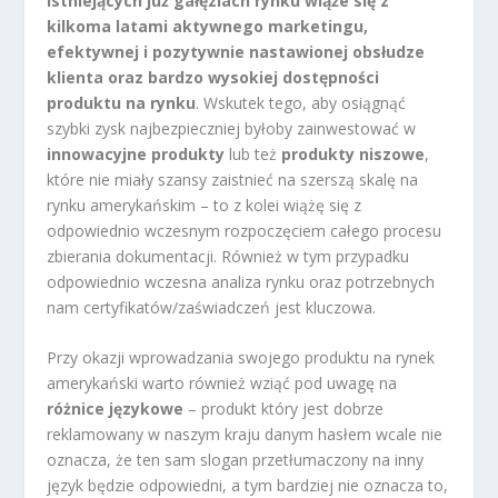
istniejących już gałęziach rynku wiąże się z
kilkoma latami aktywnego marketingu,
efektywnej i pozytywnie nastawionej obsłudze
klienta oraz bardzo wysokiej dostępności
produktu na rynku
. Wskutek tego, aby osiągnąć
szybki zysk najbezpieczniej byłoby zainwestować w
innowacyjne produkty
lub też
produkty niszowe
,
które nie miały szansy zaistnieć na szerszą skalę na
rynku amerykańskim – to z kolei wiążę się z
odpowiednio wczesnym rozpoczęciem całego procesu
zbierania dokumentacji. Również w tym przypadku
odpowiednio wczesna analiza rynku oraz potrzebnych
nam certyfikatów/zaświadczeń jest kluczowa.
Przy okazji wprowadzania swojego produktu na rynek
amerykański warto również wziąć pod uwagę na
różnice językowe
– produkt który jest dobrze
reklamowany w naszym kraju danym hasłem wcale nie
oznacza, że ten sam slogan przetłumaczony na inny
język będzie odpowiedni, a tym bardziej nie oznacza to,