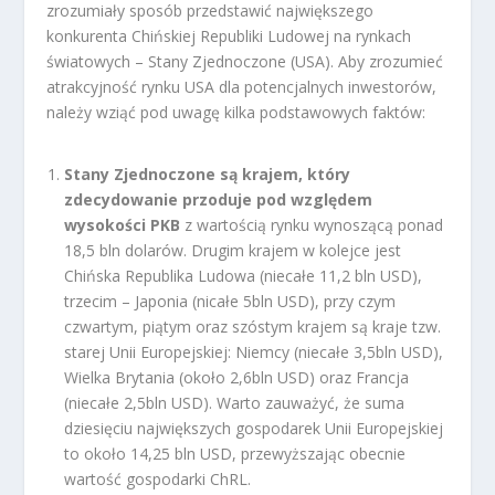
zrozumiały sposób przedstawić największego
konkurenta Chińskiej Republiki Ludowej na rynkach
światowych – Stany Zjednoczone (USA). Aby zrozumieć
atrakcyjność rynku USA dla potencjalnych inwestorów,
należy wziąć pod uwagę kilka podstawowych faktów:
Stany Zjednoczone są krajem, który
zdecydowanie przoduje pod względem
wysokości PKB
z wartością rynku wynoszącą ponad
18,5 bln dolarów. Drugim krajem w kolejce jest
Chińska Republika Ludowa (niecałe 11,2 bln USD),
trzecim – Japonia (nicałe 5bln USD), przy czym
czwartym, piątym oraz szóstym krajem są kraje tzw.
starej Unii Europejskiej: Niemcy (niecałe 3,5bln USD),
Wielka Brytania (około 2,6bln USD) oraz Francja
(niecałe 2,5bln USD). Warto zauważyć, że suma
dziesięciu największych gospodarek Unii Europejskiej
to około 14,25 bln USD, przewyższając obecnie
wartość gospodarki ChRL.