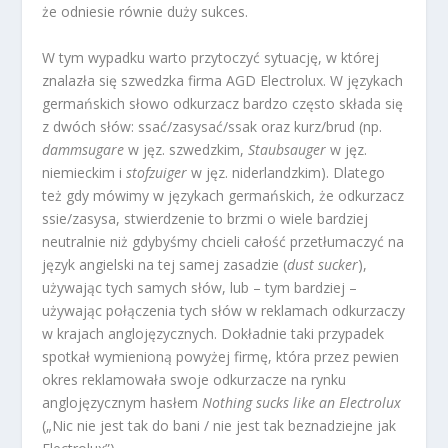
że odniesie równie duży sukces.
W tym wypadku warto przytoczyć sytuację, w której
znalazła się szwedzka firma AGD Electrolux. W językach
germańskich słowo odkurzacz bardzo często składa się
z dwóch słów: ssać/zasysać/ssak oraz kurz/brud (np.
dammsugare
w jęz. szwedzkim,
Staubsauger
w jęz.
niemieckim i
stofzuiger
w jęz. niderlandzkim). Dlatego
też gdy mówimy w językach germańskich, że odkurzacz
ssie/zasysa, stwierdzenie to brzmi o wiele bardziej
neutralnie niż gdybyśmy chcieli całość przetłumaczyć na
język angielski na tej samej zasadzie (
dust sucker
),
używając tych samych słów, lub – tym bardziej –
używając połączenia tych słów w reklamach odkurzaczy
w krajach anglojęzycznych. Dokładnie taki przypadek
spotkał wymienioną powyżej firmę, która przez pewien
okres reklamowała swoje odkurzacze na rynku
anglojęzycznym hasłem
Nothing sucks like an Electrolux
(„Nic nie jest tak do bani / nie jest tak beznadziejne jak