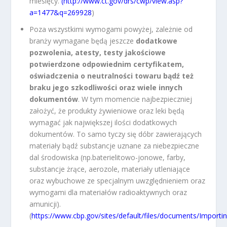
miesięcy.
(http://www.ct.gov/drs/cwp/view.asp?
a=1477&q=269928
)
Poza wszystkimi wymogami powyżej, zależnie od
branży wymagane będą jeszcze
dodatkowe
pozwolenia, atesty, testy jakościowe
potwierdzone odpowiednim certyfikatem,
oświadczenia o neutralności towaru bądź też
braku jego szkodliwości oraz wiele innych
dokumentów
. W tym momencie najbezpieczniej
założyć, że produkty żywieniowe oraz leki będą
wymagać jak największej ilości dodatkowych
dokumentów. To samo tyczy się dóbr zawierających
materiały bądź substancje uznane za niebezpieczne
dal środowiska (np.baterielitowo-jonowe, farby,
substancje żrące, aerozole, materiały utleniające
oraz wybuchowe ze specjalnym uwzględnieniem oraz
wymogami dla materiałów radioaktywnych oraz
amunicji).
(
https://www.cbp.gov/sites/default/files/documents/Impor