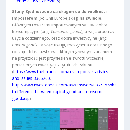
end=2016&start=2006
)
Stany Zjednoczone są drugim co do wielkości
importerem
(po Unii Europejskiej)
na świecie
.
Głównymi towarami importowanymi są tzw. dobra
konsumpcyjne (ang.
Consumer goods
), a więc produkty
użycia codziennego, oraz dobra inwestycyjne (ang.
Capital goods
), a więc usługi, maszyneria oraz innego
rodzaju dobra użytkowe, których głównym zadaniem
na przyszłość jest przyniesienie zwrotu wcześniej
poniesionych inwestycji z tytułu ich zakupu.
(
https://www.thebalance.com/u-s-imports-statistics-
and-issues-3306260
,
http://www.investopedia.com/ask/answers/032515/wha
t-difference-between-capital-good-and-consumer-
good.asp
)