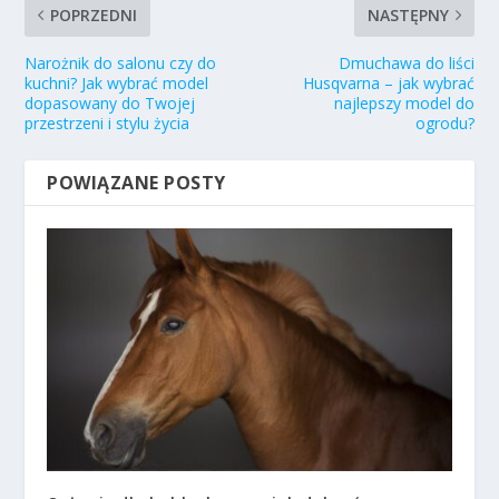
POPRZEDNI
NASTĘPNY
Narożnik do salonu czy do
Dmuchawa do liści
kuchni? Jak wybrać model
Husqvarna – jak wybrać
dopasowany do Twojej
najlepszy model do
przestrzeni i stylu życia
ogrodu?
POWIĄZANE POSTY